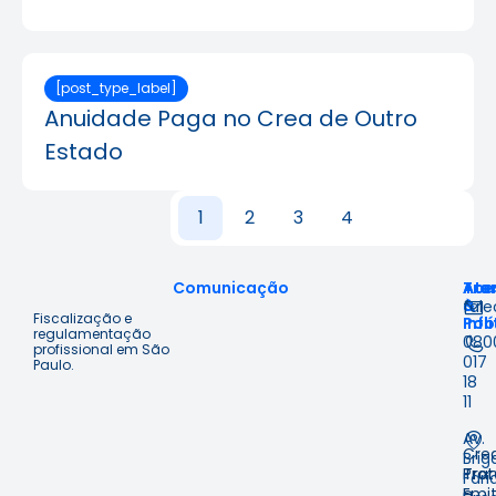
[post_type_label]
Anuidade Paga no Crea de Outro
Estado
1
2
3
4
Comunicação
Ace
Tra
Ate
à
&
fal
Fiscalização e
Inf
Polí
regulamentação
080
profissional em São
017
Paulo.
18
11
Av.
Cre
Brig
Prot
Tra
Fari
Emit
e