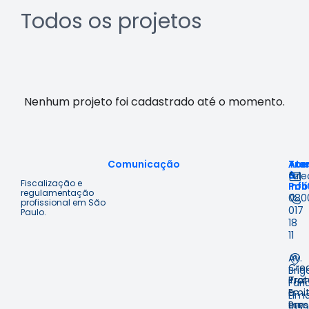
Todos os projetos
Nenhum projeto foi cadastrado até o momento.
Comunicação
Ace
Tra
Ate
à
&
fal
Fiscalização e
Inf
Polí
regulamentação
080
profissional em São
017
Paulo.
18
11
Av.
Cre
Brig
Prot
Tra
Fari
Emit
e
Lima
em
Pre
1059