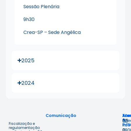
Sessão Plenária
9h30
Crea-SP – Sede Angélica
2025
2024
Comunicação
Ace
Tra
Ate
à
&
fal
Fiscalização e
Inf
Polí
regulamentação
080