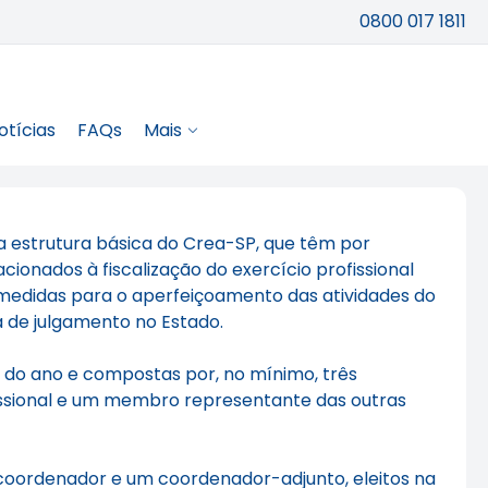
0800 017 1811
otícias
FAQs
Mais
a estrutura básica do Crea-SP, que têm por
lacionados à fiscalização do exercício profissional
 medidas para o aperfeiçoamento das atividades do
a de julgamento no Estado.
a do ano e compostas por, no mínimo, três
ssional e um membro representante das outras
coordenador e um coordenador-adjunto, eleitos na