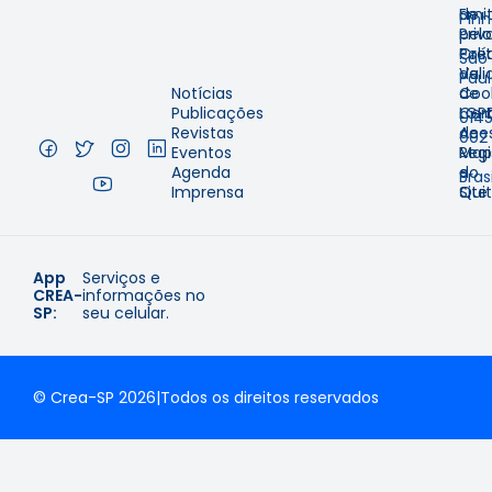
Emit
de
Pinh
pelo
Priv
–
Cre
Polí
São
Val
de
Pau
Notícias
de
Coo
–
Publicações
Cer
LGP
014
Revistas
de
Aces
002
Eventos
Regi
Map
–
Agenda
e
do
Brasi
Imprensa
Qui
Site
App
Serviços e
CREA-
informações no
SP:
seu celular.
© Crea-SP 2026
|
Todos os direitos reservados