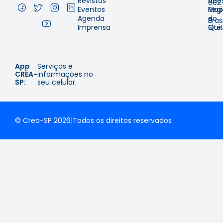
Revistas
de
Aces
002
Eventos
Regi
Map
–
Agenda
e
do
Brasi
Imprensa
Qui
Site
App
Serviços e
CREA-
informações no
SP:
seu celular.
© Crea-SP 2026
|
Todos os direitos reservados