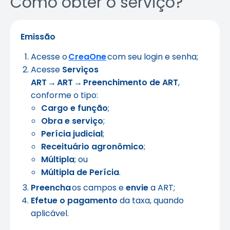
Como obter o serviço?
Emissão
Acesse o
CreaOne
com seu login e senha;
Acesse
Serviços
ART → ART → Preenchimento de ART
,
conforme o tipo:
Cargo e função
;
Obra e serviço
;
Perícia judicial
;
Receituário agronômico
;
Múltipla
; ou
Múltipla de Perícia
.
Preencha
os campos e
envie
a ART;
Efetue o pagamento
da taxa, quando
aplicável.