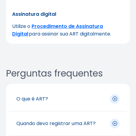
Assinatura digital
Utilize o
Procedimento de Assinatura
Digital
para assinar sua ART digitalmente.
Perguntas frequentes
O que é ART?
A
Anotação de Responsabilidade
Quando devo registrar uma ART?
Técnica (ART)
é o documento que registra,
no Crea, a responsabilidade técnica do