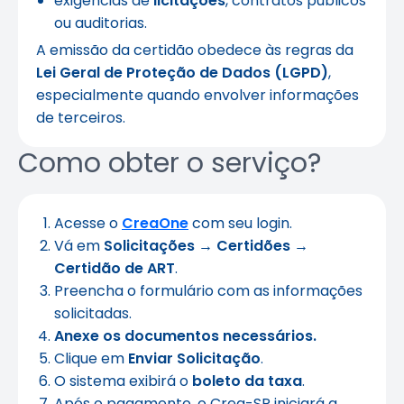
exigências de
licitações
, contratos públicos
ou auditorias.
A emissão da certidão obedece às regras da
Lei Geral de Proteção de Dados (LGPD)
,
especialmente quando envolver informações
de terceiros.
Como obter o serviço?
Acesse o
CreaOne
com seu login.
Vá em
Solicitações → Certidões →
Certidão de ART
.
Preencha o formulário com as informações
solicitadas.
Anexe os documentos necessários.
Clique em
Enviar Solicitação
.
O sistema exibirá o
boleto da taxa
.
Após o pagamento, o Crea-SP iniciará a