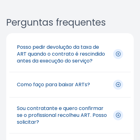
Perguntas frequentes
Posso pedir devolução da taxa de
ART quando o contrato é rescindido
antes da execução do serviço?
Sim. Quando nenhuma atividade técnica
Como faço para baixar ARTs?
prevista na ART tiver sido executada, é
possível solicitar o
cancelamento da ART
e,
depois, a
devolução da taxa
. O
Este serviço está disponível
Sou contratante e quero confirmar
cancelamento também pode ser solicitado
no
site
em
CREANET
, mediante login e senha
se o profissional recolheu ART. Posso
quando a ART tiver sido registrada em
solicitar?
do profissional responsável técnico.
duplicidade. Se qualquer atividade
Clique
aqui
para verificar o procedimento de
relacionada à ART já tiver sido realizada, o
baixa a pedido do próprio profissional