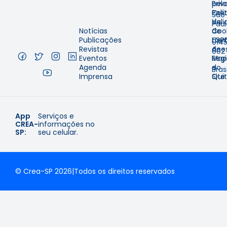
pelo
Priv
–
Cre
Polí
São
Val
de
Pau
Notícias
de
Coo
–
Publicações
Cer
LGP
014
Revistas
de
Aces
002
Eventos
Regi
Map
–
Agenda
e
do
Brasi
Imprensa
Qui
Site
App
Serviços e
CREA-
informações no
SP:
seu celular.
© Crea-SP 2026
|
Todos os direitos reservados