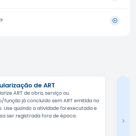
já executados, com os respectivos períodos e
l?
rviço em andamento.
rtes. Se o vínculo for encerrado, a empresa deixa de
o firmar novo vínculo com o profissional e registrar
ularização de ART
arize ART de obra, serviço ou
o/função já concluído sem ART emitida no
. Use quando a atividade foi executada e
sa ser registrada fora de época.