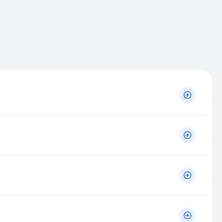
nico, comprovando sua experiência ao longo do
ão em licitações e concursos públicos nas áreas
prova a Capacidade Técnico Profissional da pessoa
rando que a ART deve estar emitida em ambos os
ós a conclusão da obra/serviço é de até 5 (cinco)
e executou.