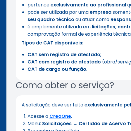
pertence
exclusivamente ao profissional
qu
pode ser utilizada por uma
empresa
somente 
seu quadro técnico
ou atuar como
Respons
é amplamente utilizada em
licitações, cont
comprovação formal de experiência técnica
Tipos de CAT disponíveis:
CAT sem registro de atestado
;
CAT com registro de atestado
(obra/servi
CAT de cargo ou função
.
Como obter o serviço?
A solicitação deve ser feita
exclusivamente pel
Acesse o
CreaOne
.
Menu:
Solicitações
→
Certidão de Acervo 
Preencha o formulário.