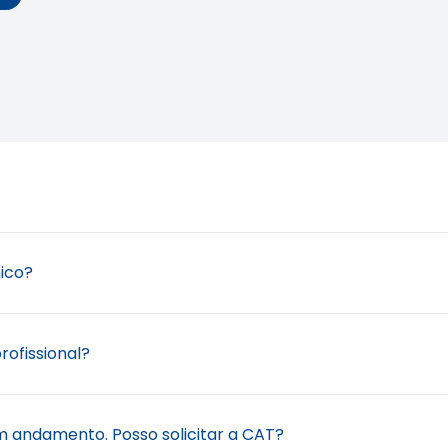
atividades registradas pelo profissional em seu Acervo Téc
nico?
ência. Também é documento imprescindível para participaç
teorologia, em seus diversos níveis de atividade, pois com
.
ade técnica está sendo executada ou após o término, lemb
ofissional?
r concluída. O prazo da
regularização de ART
preenchida ap
entes ao objeto do contrato e às atividades técnicas que el
m andamento. Posso solicitar a CAT?