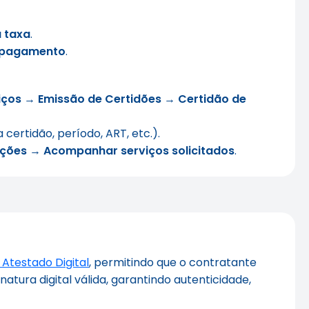
a taxa
.
 pagamento
.
iços
→
Emissão de Certidões
→
Certidão de
 certidão, período, ART, etc.).
ações
→
Acompanhar serviços solicitados
.
 Atestado Digital
, permitindo que o contratante
atura digital válida, garantindo autenticidade,