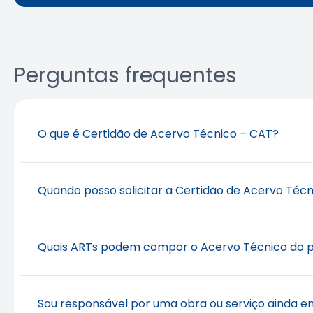
Perguntas frequentes
O que é Certidão de Acervo Técnico – CAT?
É o documento que certifica, para efeito legal, as 
Quando posso solicitar a Certidão de Acervo Téc
exercício da atividade, compatível com sua compet
da Engenharia, Agronomia, Geologia, Geografia e Me
jurídica a qual ele está vinculado.
Vídeo informativo
A solicitação pode ser no período em que a ativid
Quais ARTs podem compor o Acervo Técnico do pr
casos e
baixada
quando atividade atividade estive
#profissional
#registro
#serviço
#visto
anos.
Atualizado em 15 de abril de 2026
As ARTs registradas pelo próprio profissional, refer
Sou responsável por uma obra ou serviço ainda e
#profissional
#registro
#serviço
#visto