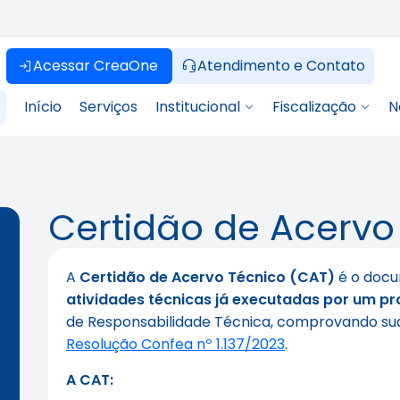
Acessar CreaOne
Atendimento e Contato
Início
Serviços
Institucional
Fiscalização
N
Certidão de Acervo
A
Certidão de Acervo Técnico (CAT)
é o docu
atividades técnicas já executadas por um pro
de Responsabilidade Técnica, comprovando s
Resolução Confea nº 1.137/2023
.
A CAT: