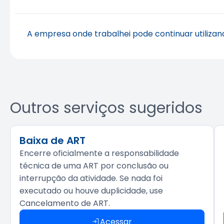
#profissional
#registro
#serviço
#visto
Atualizado em 28 de maio de 2026
Sim. Nesse caso, você deve apresentar um atestado 
Atualizado em 28 de maio de 2026
A empresa onde trabalhei pode continuar utilizan
etapas concluídas. Depois disso, poderá solicitar a
C
#acervo
#ART
#CAT
#profissional
#serviço
Não. A empresa só pode utilizar o Acervo Técnico do 
poder utilizar esse Acervo Técnico em licitações ou o
Atualizado em 28 de maio de 2026
essa
alteração
no Crea-SP.
Outros serviços sugeridos
#acervo
#ART
#CAT
#profissional
#serviço
Atualizado em 28 de maio de 2026
Baixa de ART
Encerre oficialmente a responsabilidade
técnica de uma ART por conclusão ou
interrupção da atividade. Se nada foi
executado ou houve duplicidade, use
Cancelamento de ART.
Acessar