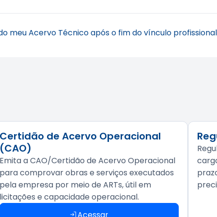
parcial emitido pelo contratante, informando os serviços 
do meu Acervo Técnico após o fim do vínculo profissiona
ertidão de Acervo Técnico (CAT)
referente à obra ou se
profissional enquanto existir vínculo contratual entre as pa
utros processos. Para voltar a utilizar o acervo, é necessári
Certidão de Acervo Operacional
Reg
(CAO)
Regul
Emita a CAO/Certidão de Acervo Operacional
carg
para comprovar obras e serviços executados
prazo
pela empresa por meio de ARTs, útil em
preci
licitações e capacidade operacional.
Acessar