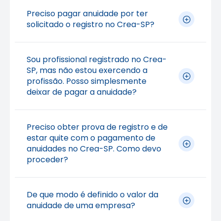
Preciso pagar anuidade por ter
solicitado o registro no Crea-SP?
O pagamento da anuidade está
Sou profissional registrado no Crea-
regulamentado
SP, mas não estou exercendo a
profissão. Posso simplesmente
pelas Leis
5194/66
e
12514/2011
.
deixar de pagar a anuidade?
No ato da solicitação do registro, são
cobradas apenas as taxas de serviço
(análise de solicitação de registro e emissão
Não. O não pagamento da anuidade não
Preciso obter prova de registro e de
de carteira). A anuidade será cobrada, de
interrompe o registro e pode resultar em
estar quite com o pagamento de
forma proporcional, após o deferimento do
anuidades no Crea-SP. Como devo
cobrança administrativa, protesto e
registro, com valores previstos anualmente
proceder?
inscrição em dívida ativa. Caso não exerça
pela
Resolução 1066/2015
do Confea.
atividades que exijam registro no Sistema
Confea/Crea, o profissional poderá solicitar
#anuidade
#financeiro
#profissional
A Certidão de
Registro Profissional e
De que modo é definido o valor da
a
interrupção do registro
. A anuidade do
#registro
Quitação
comprova a regularidade do
anuidade de uma empresa?
ano em que a interrupção for solicitada será
registro no CREA-SP, disponível
Atualizado em 28 de maio de 2026
cobrada proporcionalmente até o mês do