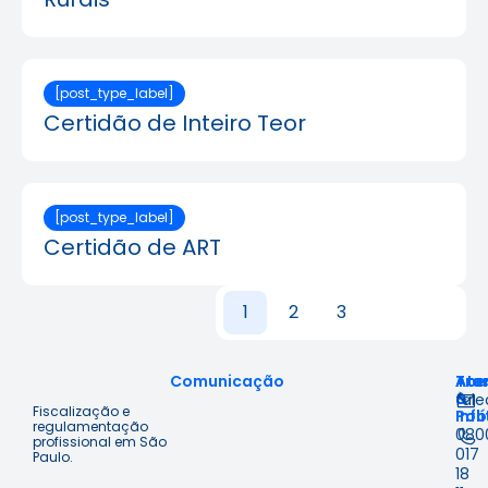
[post_type_label]
Certidão de Inteiro Teor
[post_type_label]
Certidão de ART
1
2
3
Comunicação
Ace
Tra
Ate
à
&
fal
Fiscalização e
Inf
Polí
regulamentação
080
profissional em São
017
Paulo.
18