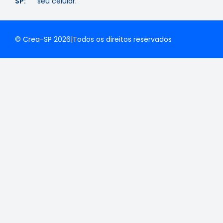
SP:
seu celular.
© Crea-SP 2026
|
Todos os direitos reservados