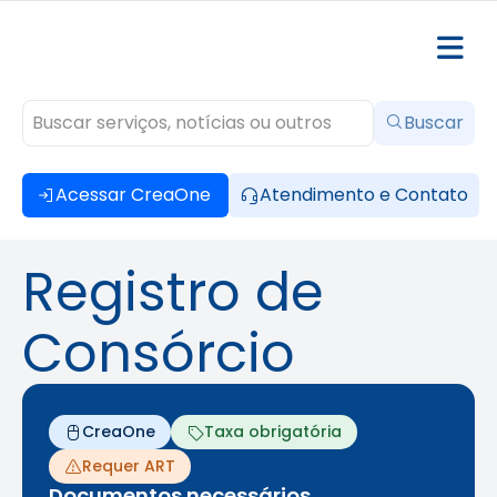
Buscar
Acessar CreaOne
Atendimento e Contato
Registro de
Consórcio
CreaOne
Taxa obrigatória
Requer ART
Documentos necessários