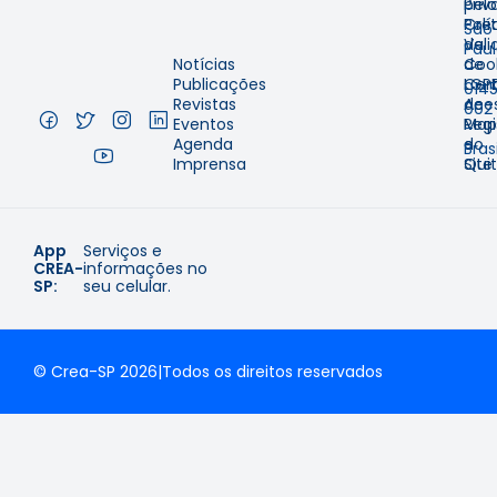
pelo
Priv
–
Cre
Polí
São
#profissional
#registro
#serviço
#visto
Val
de
Pau
Notícias
de
Coo
–
Atualizado em 15 de abril de 2026
Publicações
Cer
LGP
014
Revistas
de
Aces
002
Eventos
Regi
Map
–
Agenda
e
do
Brasi
Imprensa
Qui
Site
App
Serviços e
CREA-
informações no
SP:
seu celular.
© Crea-SP 2026
|
Todos os direitos reservados