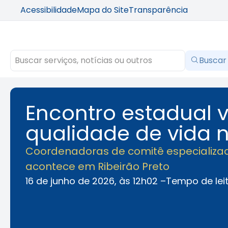
Acessibilidade
Mapa do Site
Transparência
Buscar
Encontro estadual v
qualidade de vida n
Coordenadoras de comitê especializad
acontece em Ribeirão Preto
16 de junho de 2026, às 12h02 –
Tempo de lei