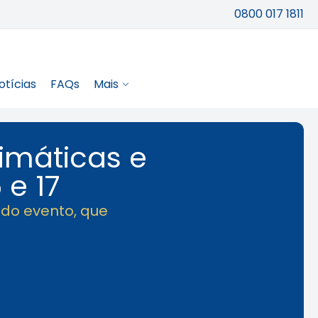
0800 017 1811
otícias
FAQs
Mais
limáticas e
 e 17
 do evento, que