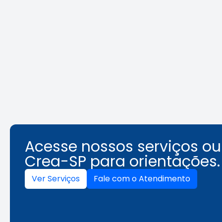
REURB: a
Área Tec
multidisciplinaridade que
une técnica e gestão
Leia a notícia
Acesse nossos serviços o
Crea-SP para orientações.
Ver Serviços
Fale com o Atendimento