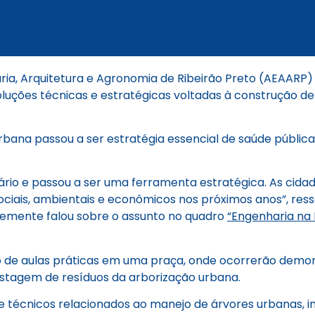
haria, Arquitetura e Agronomia de Ribeirão Preto (AEAARP
soluções técnicas e estratégicas voltadas à construção de
rbana passou a ser estratégia essencial de saúde públi
ário e passou a ser uma ferramenta estratégica. As cid
ociais, ambientais e econômicos nos próximos anos”, re
entemente falou sobre o assunto no quadro
“Engenharia na 
ão de aulas práticas em uma praça, onde ocorrerão demo
ostagem de resíduos da arborização urbana.
técnicos relacionados ao manejo de árvores urbanas, inc