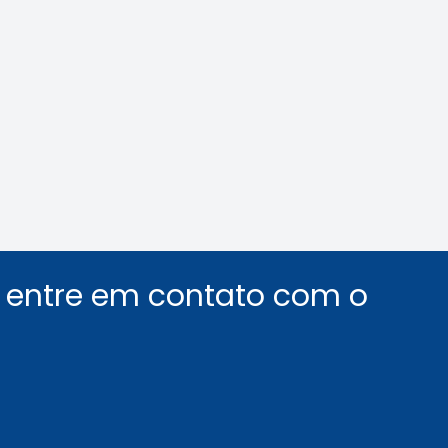
nológica na Mídia
Crea-SP e ABEEL p
debate sobre desaf
segurança em elev
Leia a notícia
Leia a notícia
u entre em contato com o