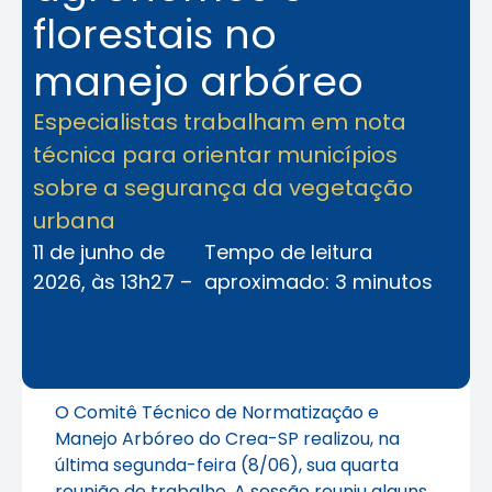
florestais no
manejo arbóreo
Especialistas trabalham em nota
técnica para orientar municípios
sobre a segurança da vegetação
urbana
11 de junho de
Tempo de leitura
2026, às 13h27 –
aproximado: 3 minutos
O Comitê Técnico de Normatização e
Manejo Arbóreo do Crea-SP realizou, na
última segunda-feira (8/06), sua quarta
reunião de trabalho. A sessão reuniu alguns