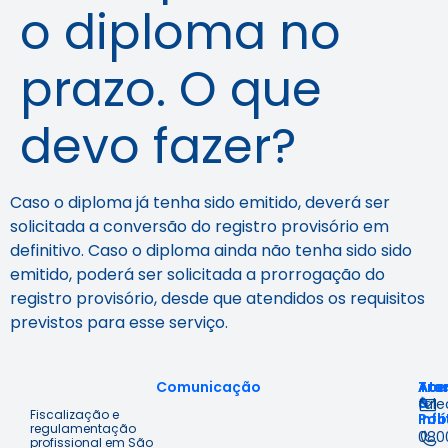
o diploma no
prazo. O que
devo fazer?
Caso o diploma já tenha sido emitido, deverá ser
solicitada a
conversão do registro provisório em
definitivo
. Caso o diploma ainda não tenha sido sido
emitido, poderá ser solicitada a
prorrogação do
registro provisório
, desde que atendidos os requisitos
previstos para esse serviço.
Comunicação
Ace
Tra
Ate
à
&
fal
Fiscalização e
Inf
Polí
regulamentação
080
profissional em São