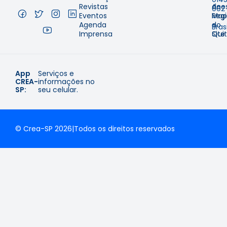
Revistas
de
Aces
002
Eventos
Regi
Map
–
Agenda
e
do
Brasi
Imprensa
Qui
Site
App
Serviços e
CREA-
informações no
SP:
seu celular.
© Crea-SP 2026
|
Todos os direitos reservados