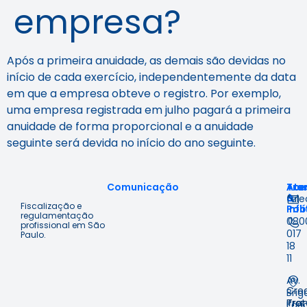
empresa?
Após a primeira anuidade, as demais são devidas no
início de cada exercício, independentemente da data
em que a empresa obteve o registro. Por exemplo,
uma empresa registrada em julho pagará a primeira
anuidade de forma proporcional e a anuidade
seguinte será devida no início do ano seguinte.
Comunicação
Ace
Tra
Ate
à
&
fal
Fiscalização e
Inf
Polí
regulamentação
080
profissional em São
017
Paulo.
18
11
Av.
Cre
Brig
Prot
Tra
Fari