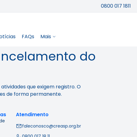
0800 017 1811
otícias
FAQs
Mais
cancelamento do
atividades que exigem registro. O
ades de forma permanente.
cas
Atendimento
 de
faleconosco@creasp.org.br
0800 017 18 11