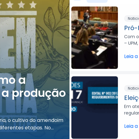
Notic
Pró-
Com o 
– UPM, 
Leia a
Agenda do 
omo a
agosto des
 a produção
Notic
inovação
Elei
Em ate
A qualificação contínua é 
regula
ria, o cultivo do amendoim
transformações do mercad
Leia a
ferentes etapas. No...
agosto,...