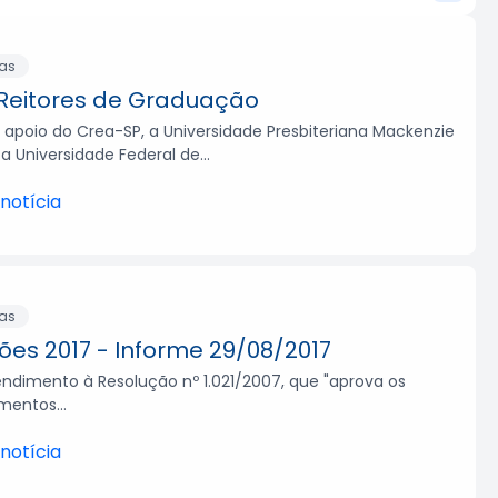
ias
Reitores de Graduação
apoio do Crea-SP, a Universidade Presbiteriana Mackenzie
a Universidade Federal de...
 notícia
Crea-SP Capacita de
taca segurança e
ias
ções 2017 - Informe 29/08/2017
ndimento à Resolução nº 1.021/2007, que "aprova os
um dos principais diferenciais para acompanhar as
mentos...
o e ampliar as oportunidades de atuação. Em
D
 notícia
d