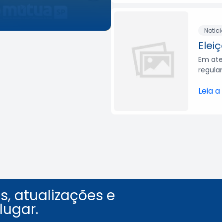
Leia a notícia
Notic
Elei
Em ate
regula
Leia a
, atualizações e
lugar.