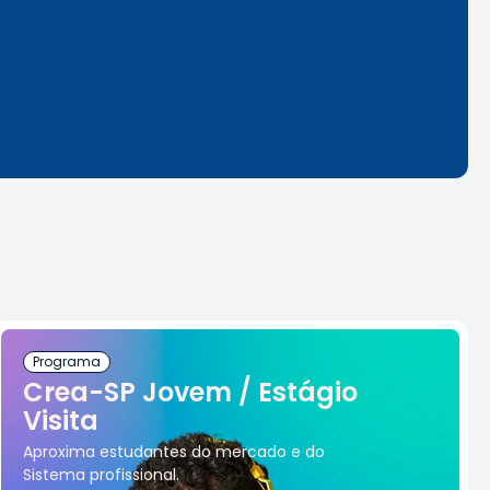
Programa
Crea-SP Jovem / Estágio
Visita
Aproxima estudantes do mercado e do
Sistema profissional.