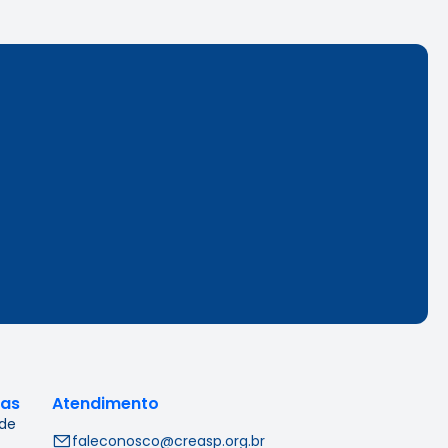
cas
Atendimento
 de
faleconosco@creasp.org.br