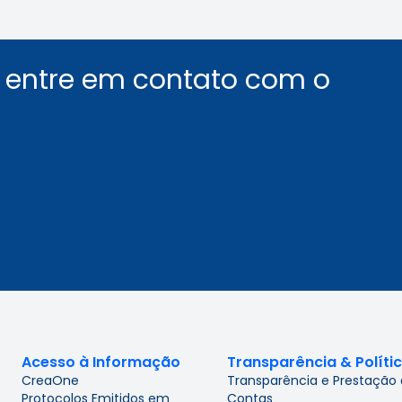
u entre em contato com o
Acesso à Informação
Transparência & Políti
CreaOne
Transparência e Prestação
Protocolos Emitidos em
Contas