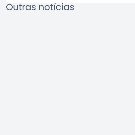
Outras notícias
Crea-SP e ABEEL promovem
Agosto L
debate sobre desafios da
identifi
segurança em elevadores
ambient
Leia a notícia