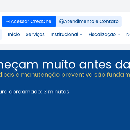
Acessar CreaOne
Atendimento e Contato
Início
Serviços
Institucional
Fiscalização
N
meçam muito antes da 
iódicas e manutenção preventiva são fundam
ura aproximado: 3 minutos