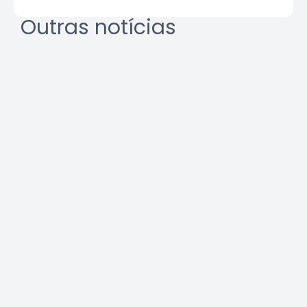
Outras notícias
REURB: a multidisciplinaridade
que une técnica e gestão
Leia a notícia