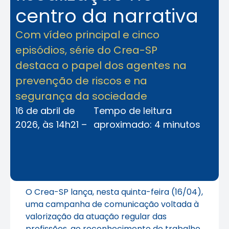
centro da narrativa
Com vídeo principal e cinco
episódios, série do Crea-SP
destaca o papel dos agentes na
prevenção de riscos e na
segurança da sociedade
16 de abril de
Tempo de leitura
2026, às 14h21 –
aproximado: 4 minutos
O Crea-SP lança, nesta quinta-feira (16/04),
uma campanha de comunicação voltada à
valorização da atuação regular das
profissões, ao reconhecimento do trabalho