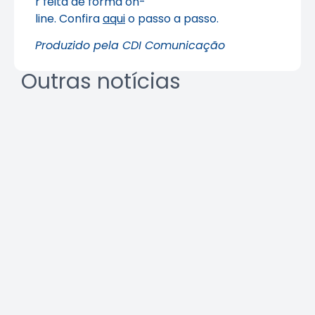
r feita de forma on-
line. Confira
aqui
o passo a passo.
Produzido pela CDI Comunicação
Outras notícias
Crea-SP e ABEEL promovem
debate sobre desafios da