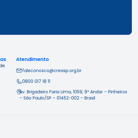
cas
Atendimento
 de
faleconosco@creasp.org.br
0800 017 18 11
Av. Brigadeiro Faria Lima, 1059, 9º Andar – Pinheiros
– São Paulo/SP – 01452-002 – Brasil