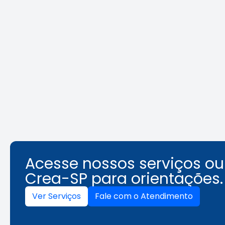
REURB: a
Área Tec
multidisciplinaridade que
une técnica e gestão
Leia a notícia
Acesse nossos serviços o
Crea-SP para orientações.
Ver Serviços
Fale com o Atendimento