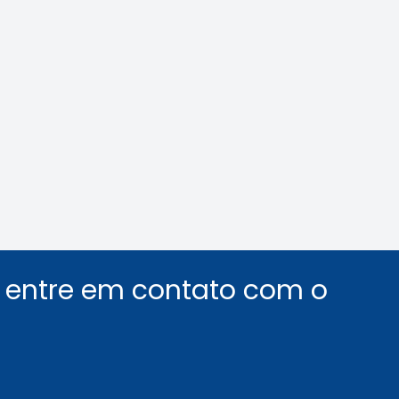
nológica na Mídia
Crea-SP e ABEEL p
debate sobre desaf
segurança em elev
Leia a notícia
Leia a notícia
u entre em contato com o