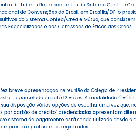
ontro de Líderes Representantes do Sistema Confea/Crea
nacional de Convenções do Brasil, em Brasília/DF, o presid
nsultivos do Sistema Confea/Crea e Mútua, que consistem 
s Especializadas e das Comissões de Éticas dos Creas.
us fez breve apresentação n
io de Presid
a reunião do Colég
 vista ou parcelado em até 12 vezes. A modalidade é váli
tem à sua disposição várias opções de escolha, uma vez qu
 por cartão de crédito" credenciadas apresentam difer
ovo sistema de pagamento está sendo utilizado desde o di
mpresas e profissionais registrados.