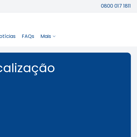
0800 017 1811
otícias
FAQs
Mais
calização