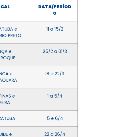
OCAL
DATA/PERÍOD
O
ATUBA e
11 a 15/2
 RIO PRETO
RÇA e
25/2 a 01/3
 ROQUE
NCA e
18 a 22/3
AQUARA
INAS e
1 a 5/4
MEIRA
ÇATUBA
5 e 6/4
UÍBE e
22 a 26/4