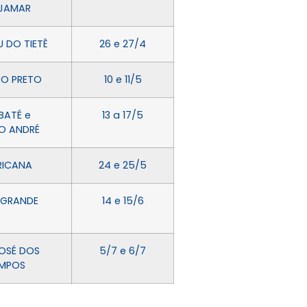
JAMAR
 DO TIETÊ
26 e 27/4
ÃO PRETO
10 e 11/5
BATÉ e
13 a 17/5
O ANDRÉ
RICANA
24 e 25/5
 GRANDE
14 e 15/6
OSÉ DOS
5/7 e 6/7
MPOS