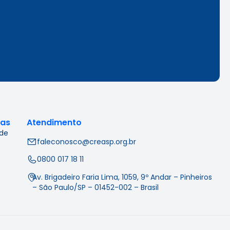
cas
Atendimento
 de
faleconosco@creasp.org.br
0800 017 18 11
Av. Brigadeiro Faria Lima, 1059, 9º Andar – Pinheiros
– São Paulo/SP – 01452-002 – Brasil