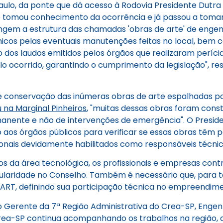
aulo, da ponte que dá acesso à Rodovia Presidente Dutra 
ue tomou conhecimento da ocorrência e já passou a tomar
ngem a estrutura das chamadas 'obras de arte' de engenh
icos pelas eventuais manutenções feitas no local, bem c
o dos laudos emitidos pelos órgãos que realizaram períci
lo ocorrido, garantindo o cumprimento da legislação", re
conservação das inúmeras obras de arte espalhadas por 
 na Marginal Pinheiros
, "muitas dessas obras foram cons
nente e não de intervenções de emergência". O Preside
unto aos órgãos públicos para verificar se essas obras t
nais devidamente habilitados como responsáveis técnico
ços da área tecnológica, os profissionais e empresas con
egularidade no Conselho. Também é necessário que, para to
ART, definindo sua participação técnica no empreendime
 Gerente da 7ª Região Administrativa do Crea-SP, Engenhe
rea-SP continua acompanhando os trabalhos na região, c