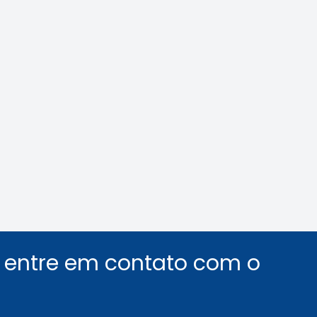
ilás: veja como
Área Tecnológica n
car o assédio no
e de trabalho
Leia a notícia
Leia a notícia
u entre em contato com o