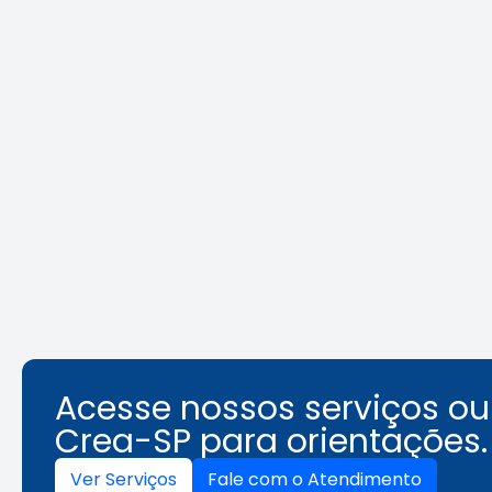
Crea-SP e ABEEL promovem
Agosto L
debate sobre desafios da
identifi
segurança em elevadores
ambient
Leia a notícia
Acesse nossos serviços o
Crea-SP para orientações.
Ver Serviços
Fale com o Atendimento