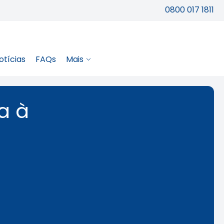
0800 017 1811
otícias
FAQs
Mais
ra à