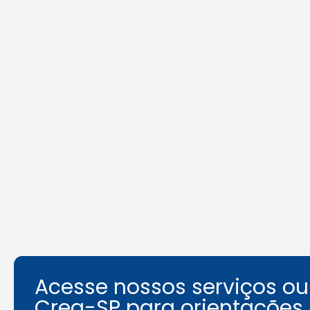
Crea-SP e ABEEL promovem
Agosto L
debate sobre desafios da
identifi
segurança em elevadores
ambient
Leia a notícia
Acesse nossos serviços o
Crea-SP para orientações.