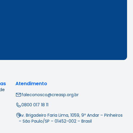
cas
Atendimento
 de
faleconosco@creasp.org.br
0800 017 18 11
Av. Brigadeiro Faria Lima, 1059, 9º Andar – Pinheiros
– São Paulo/SP – 01452-002 – Brasil