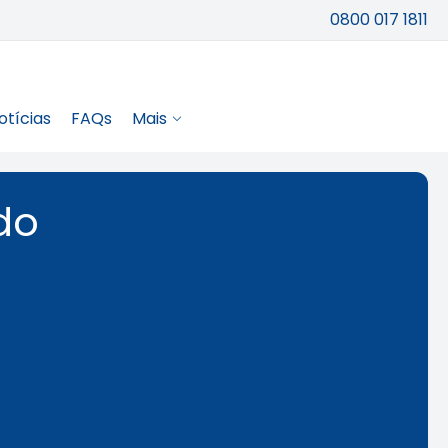
0800 017 1811
otícias
FAQs
Mais
do