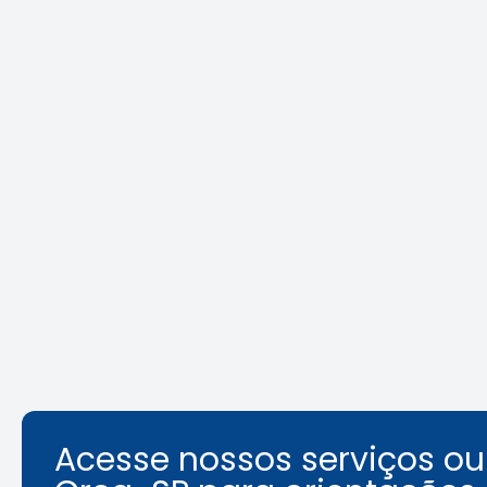
Crea-SP e ABEEL promovem
Agosto L
debate sobre desafios da
identifi
segurança em elevadores
ambient
Leia a notícia
Acesse nossos serviços o