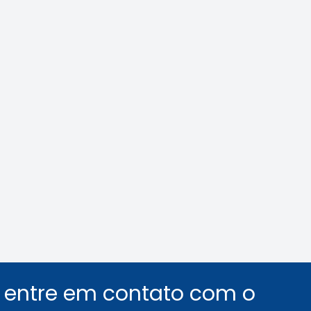
ilás: veja como
Área Tecnológica n
car o assédio no
e de trabalho
Leia a notícia
Leia a notícia
u entre em contato com o