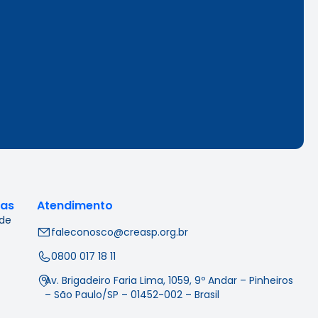
cas
Atendimento
 de
faleconosco@creasp.org.br
0800 017 18 11
Av. Brigadeiro Faria Lima, 1059, 9º Andar – Pinheiros
– São Paulo/SP – 01452-002 – Brasil