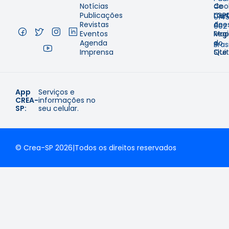
Notícias
de
Coo
–
Publicações
Cer
LGP
014
Revistas
de
Aces
002
Eventos
Regi
Map
–
Agenda
e
do
Brasi
Imprensa
Qui
Site
App
Serviços e
CREA-
informações no
SP:
seu celular.
© Crea-SP 2026
|
Todos os direitos reservados