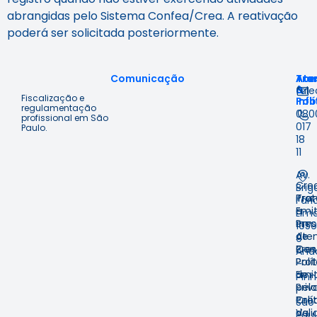
abrangidas pelo Sistema Confea/Crea. A reativação
poderá ser solicitada posteriormente.
Comunicação
Ace
Tra
Ate
à
&
fal
Fiscalização e
Inf
Polí
regulamentação
080
profissional em São
017
Paulo.
18
11
Av.
Cre
Brig
Prot
Tra
Fari
Emit
e
Lima
em
Pre
1059
Ate
de
9º
Pres
Con
And
Prot
Polí
–
Emit
de
Pinh
pelo
Priv
–
Cre
Polí
São
Val
de
Pau