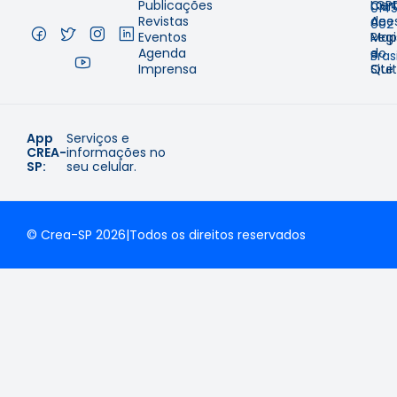
Publicações
Cer
LGP
014
Revistas
de
Aces
002
Eventos
Regi
Map
–
Agenda
e
do
Brasi
Imprensa
Qui
Site
App
Serviços e
CREA-
informações no
SP:
seu celular.
© Crea-SP 2026
|
Todos os direitos reservados