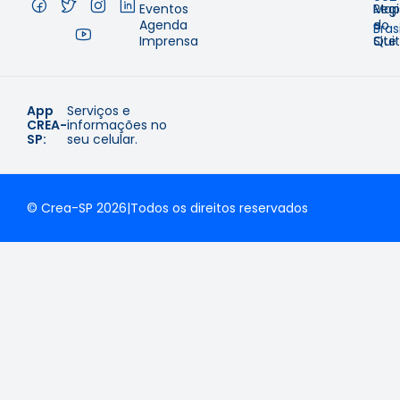
Eventos
Regi
Map
–
Agenda
e
do
Brasi
Imprensa
Qui
Site
App
Serviços e
CREA-
informações no
SP:
seu celular.
© Crea-SP 2026
|
Todos os direitos reservados