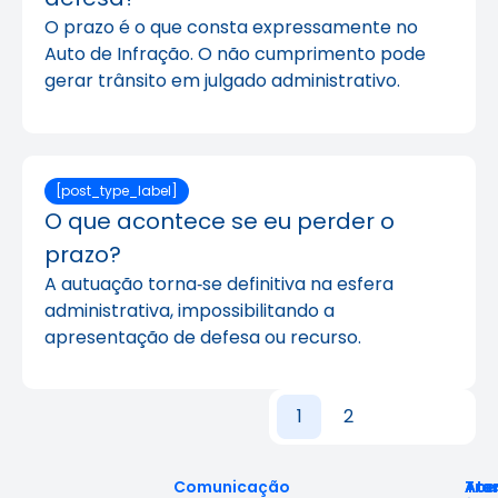
O prazo é o que consta expressamente no
Auto de Infração. O não cumprimento pode
gerar trânsito em julgado administrativo.
[post_type_label]
O que acontece se eu perder o
prazo?
A autuação torna‑se definitiva na esfera
administrativa, impossibilitando a
apresentação de defesa ou recurso.
1
2
Comunicação
Ace
Tra
Ate