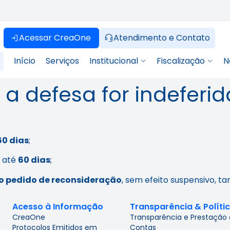
Acessar CreaOne
Atendimento e Contato
Início
Serviços
Institucional
Fiscalização
N
 a defesa for indeferid
60 dias
;
: até
60 dias
;
o pedido de reconsideração
, sem efeito suspensivo, 
Acesso à Informação
Transparência & Políti
CreaOne
Transparência e Prestação
Protocolos Emitidos em
Contas