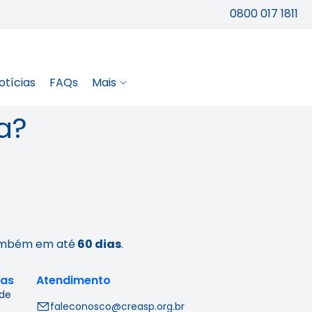
0800 017 1811
otícias
FAQs
Mais
a?
também em até
60 dias
.
cas
Atendimento
 de
faleconosco@creasp.org.br