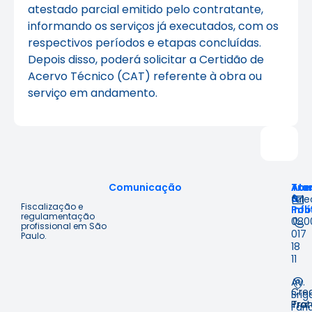
atestado parcial emitido pelo contratante,
informando os serviços já executados, com os
respectivos períodos e etapas concluídas.
Depois disso, poderá solicitar a Certidão de
Acervo Técnico (CAT) referente à obra ou
serviço em andamento.
Comunicação
Ace
Tra
Ate
à
&
fal
Fiscalização e
Inf
Polí
regulamentação
080
profissional em São
017
Paulo.
18
11
Av.
Cre
Brig
Prot
Tra
Fari