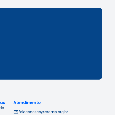
cas
Atendimento
 de
faleconosco@creasp.org.br