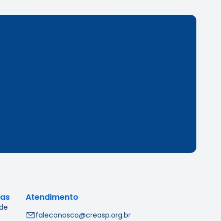
cas
Atendimento
 de
faleconosco@creasp.org.br