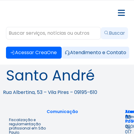
Buscar
Acessar CreaOne
Atendimento e Contato
Santo André
Rua Albertina, 53 – Vila Pires – 09195-610
Comunicação
Ace
Tra
Ate
à
&
fal
Fiscalização e
Inf
Polí
regulamentação
080
profissional em São
017
Paulo.