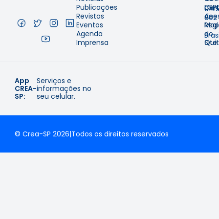
–
Publicações
Cer
LGP
014
Revistas
de
Aces
002
Eventos
Regi
Map
–
Agenda
e
do
Brasi
Imprensa
Qui
Site
App
Serviços e
CREA-
informações no
SP:
seu celular.
© Crea-SP 2026
|
Todos os direitos reservados