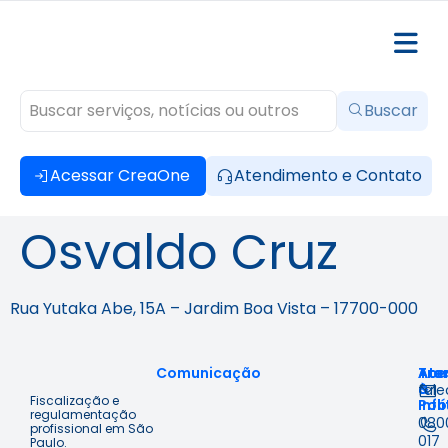
Buscar
Acessar CreaOne
Atendimento e Contato
Osvaldo Cruz
Rua Yutaka Abe, 15A – Jardim Boa Vista – 17700-000
Comunicação
Ace
Tra
Ate
à
&
fal
Fiscalização e
Inf
Polí
regulamentação
080
profissional em São
017
Paulo.