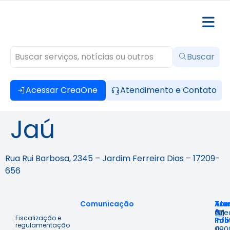
Buscar
Acessar CreaOne
Atendimento e Contato
Jaú
Rua Rui Barbosa, 2345 – Jardim Ferreira Dias – 17209-
656
Comunicação
Ace
Tra
Ate
à
&
fal
Fiscalização e
Inf
Polí
regulamentação
080