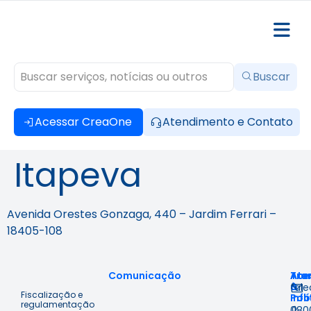
Buscar
Acessar CreaOne
Atendimento e Contato
Itapeva
Avenida Orestes Gonzaga, 440 – Jardim Ferrari –
18405-108
Comunicação
Ace
Tra
Ate
à
&
fal
Fiscalização e
Inf
Polí
regulamentação
080