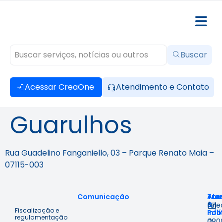
Buscar
Acessar CreaOne
Atendimento e Contato
Guarulhos
Rua Guadelino Fanganiello, 03 – Parque Renato Maia –
07115-003
Comunicação
Ace
Tra
Ate
à
&
fal
Fiscalização e
Inf
Polí
regulamentação
080