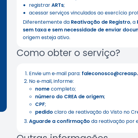
registrar
ARTs
;
acessar serviços vinculados ao exercício prof
Diferentemente da
Reativação de Registro
, a
sem taxa e sem necessidade de enviar doc
origem esteja ativo.
Como obter o serviço?
Envie um e‑mail para:
faleconosco@creasp.
No e‑mail, informe:
nome
completo;
número do CREA de origem
;
CPF
;
pedido
claro de reativação do Visto no Cr
Aguarde a confirmação
da reativação por e