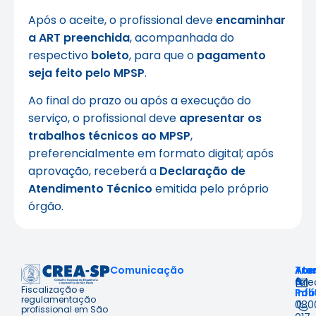
Após o aceite, o profissional deve
encaminhar
a ART preenchida
, acompanhada do
respectivo
boleto
, para que o
pagamento
seja feito pelo MPSP
.
Ao final do prazo ou após a execução do
serviço, o profissional deve
apresentar os
trabalhos técnicos ao MPSP
,
preferencialmente em formato digital; após
aprovação, receberá a
Declaração de
Atendimento Técnico
emitida pelo próprio
órgão.
Comunicação
Ace
Tra
Ate
à
&
fal
Fiscalização e
Inf
Polí
regulamentação
080
profissional em São