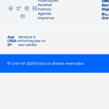
Publicações
Cer
LGP
014
Revistas
de
Aces
002
Eventos
Regi
Map
–
Agenda
e
do
Brasi
Imprensa
Qui
Site
App
Serviços e
CREA-
informações no
SP:
seu celular.
© Crea-SP 2026
|
Todos os direitos reservados