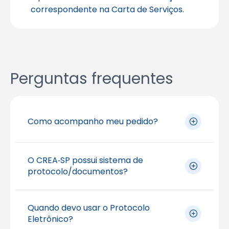
correspondente na Carta de Serviços.
Perguntas frequentes
Como acompanho meu pedido?
Use a função Consulta de Protocolo ou
O CREA‑SP possui sistema de
Processo. Protocolos gerados por e‑mail/Fale
protocolo/documentos?
Conosco podem ser consultados pelo 0800
017 1811 ou WhatsApp informados em Fale
Sim. Há sistemas e páginas específicas para
Conosco.
Quando devo usar o Protocolo
consulta de protocolo e suporte a
Eletrônico?