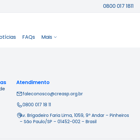
0800 017 1811
otícias
FAQs
Mais
cas
Atendimento
 de
faleconosco@creasp.org.br
0800 017 18 11
Av. Brigadeiro Faria Lima, 1059, 9º Andar – Pinheiros
– São Paulo/SP – 01452-002 – Brasil