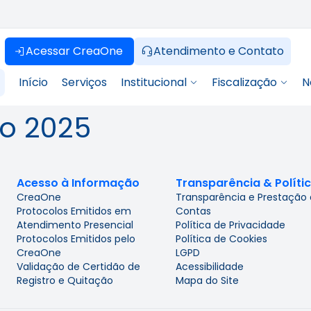
Acessar CreaOne
Atendimento e Contato
Início
Serviços
Institucional
Fiscalização
N
ro 2025
Acesso à Informação
Transparência & Políti
CreaOne
Transparência e Prestação
Protocolos Emitidos em
Contas
Atendimento Presencial
Política de Privacidade
Protocolos Emitidos pelo
Política de Cookies
CreaOne
LGPD
Validação de Certidão de
Acessibilidade
Registro e Quitação
Mapa do Site