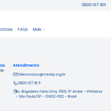
0800 017 1811
otícias
FAQs
Mais
cas
Atendimento
 de
faleconosco@creasp.org.br
0800 017 18 11
Av. Brigadeiro Faria Lima, 1059, 9º Andar – Pinheiros
– São Paulo/SP – 01452-002 – Brasil