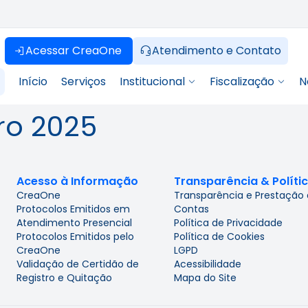
Acessar CreaOne
Atendimento e Contato
Início
Serviços
Institucional
Fiscalização
N
ro 2025
Acesso à Informação
Transparência & Políti
CreaOne
Transparência e Prestação
Protocolos Emitidos em
Contas
Atendimento Presencial
Política de Privacidade
Protocolos Emitidos pelo
Política de Cookies
CreaOne
LGPD
Validação de Certidão de
Acessibilidade
Registro e Quitação
Mapa do Site