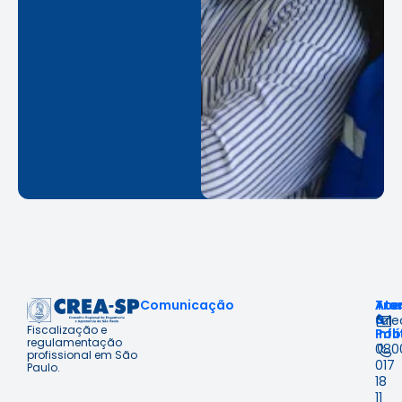
Comunicação
Ace
Tra
Ate
à
&
fal
Fiscalização e
Inf
Polí
regulamentação
080
profissional em São
017
Paulo.
18
11