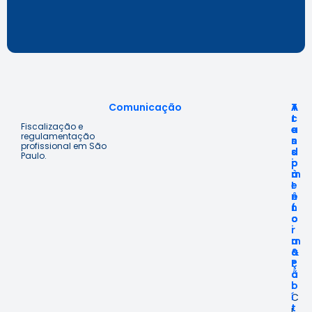
Comunicação
A
T
A
c
r
t
Fiscalização e
e
a
e
regulamentação
s
n
n
profissional em São
s
s
d
Paulo.
o
p
i
à
a
m
I
r
e
n
ê
n
f
n
t
o
c
o
r
i
m
a
a
&
ç
P
ã
o
o
l
í
C
t
r