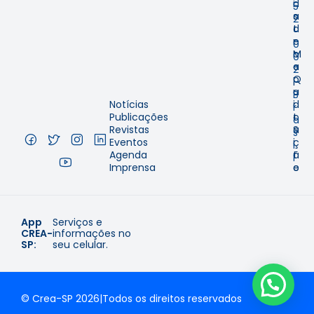
i
d
5
s
a
2
t
d
-
r
e
0
o
M
0
e
a
2
Q
p
–
u
a
B
Notícias
i
d
r
Publicações
t
o
a
Revistas
a
S
s
Eventos
ç
i
i
Agenda
ã
t
l
Imprensa
o
e
App
Serviços e
CREA-
informações no
SP:
seu celular.
© Crea-SP 2026
|
Todos os direitos reservados