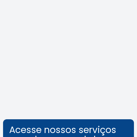
Agenda do Crea-SP Capacita de
agosto destaca segurança e
inovação
Leia a notícia
Acesse nossos serviços