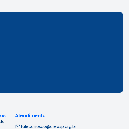
cas
Atendimento
 de
faleconosco@creasp.org.br