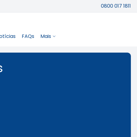
0800 017 1811
otícias
FAQs
Mais
s