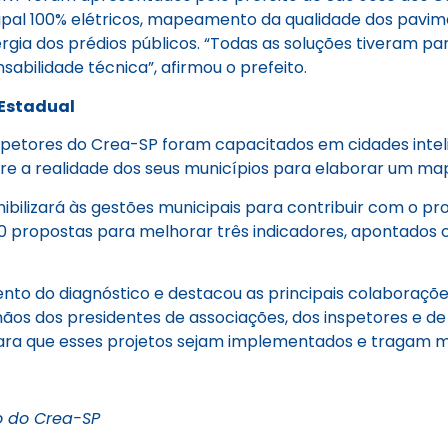
cipal 100% elétricos, mapeamento da qualidade dos pavi
ergia dos prédios públicos. “Todas as soluções tiveram pa
ilidade técnica”, afirmou o prefeito.
Estadual
nspetores do Crea-SP foram capacitados em cidades intel
re a realidade dos seus municípios para elaborar um map
ibilizará às gestões municipais para contribuir com o p
0 propostas para melhorar três indicadores, apontados com
o do diagnóstico e destacou as principais colaborações
mãos dos presidentes de associações, dos inspetores e de 
para que esses projetos sejam implementados e tragam me
o do Crea-SP