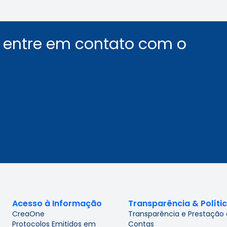
u entre em contato com o
Acesso à Informação
Transparência & Políti
CreaOne
Transparência e Prestação
Protocolos Emitidos em
Contas