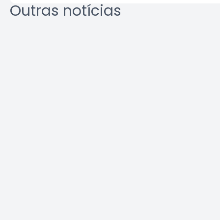
Outras notícias
Crea-SP e ABEEL promovem
Agosto L
debate sobre desafios da
identifi
segurança em elevadores
ambient
Leia a notícia