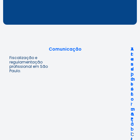
Comunicação
A
T
A
c
r
t
Fiscalização e
e
a
e
regulamentação
s
n
n
profissional em São
s
s
d
Paulo.
o
p
i
à
a
m
I
r
e
n
ê
n
f
n
t
o
c
o
r
i
m
a
a
&
ç
P
ã
o
o
l
í
C
t