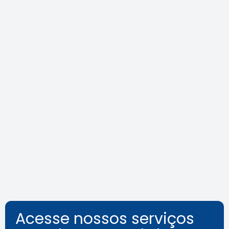
Agosto Lilás: veja como identificar
o assédio no ambiente de
trabalho
Leia a notícia
Acesse nossos serviços